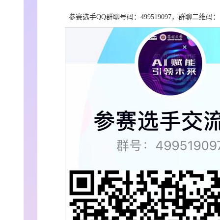
参赛选手QQ群聊号码：499519097，群聊二维码：