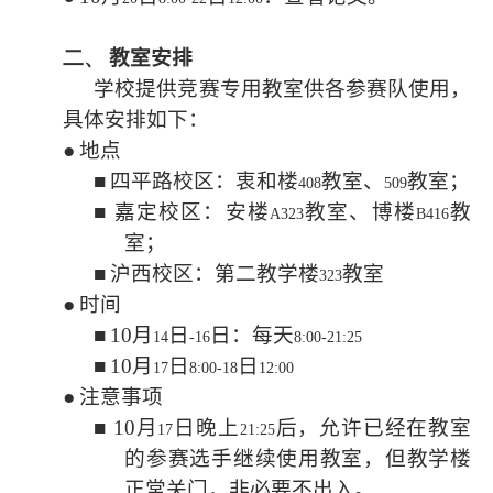
二、
教室安排
学校提供竞赛专用教室供各参赛队使用，
具体安排如下：
●
地点
■
四平路校区：衷和楼
教室、
教室；
408
509
■
嘉定校区：安楼
教室、博楼
教
A323
B416
室；
■
沪西校区：第二教学楼
教室
323
●
时间
■
10
月
日
日：每天
14
-16
8:00-21:25
■
10
月
日
日
17
8:00-18
12:00
●
注意事项
■
10
月
日晚上
后，允许已经在教室
17
21:25
的参赛选手继续使用教室，但教学楼
正常关门，非必要不出入。