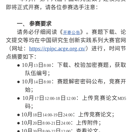
即将正式开赛，请各位参赛选手注意：
一、
参赛要求
请务必仔细阅读《
》。赛题下载、论
开赛公告
文提交等均在中国研究生创新实践系列大赛官网
（网址：
https://cpipc.acge.org.cn/
）进行，时间节
点摘要如下：
●
10
月
日
：下载、校验加密赛题，获取
13
8:00
队伍编号；
●
10
月
日
：赛题解密密码公布，竞赛开
14
8:00
始；
●
10
月
日
日
：上传竞赛论文
17
12:00-18
12:00
MD5
码；
●
10
月
日
日
：上传竞赛论文；
18
14:00-19
24:00
●
10
月
日
日
：上传附件；
20
8:00-21
24:00
●
10
月
日
日
：查看论文。
20
8:00-22
12:00