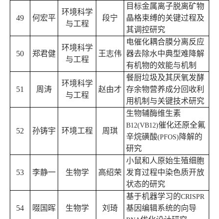
目标金属离子脱离矿物
环境科学
49
何宏平
段宁
晶格束缚的关键过程及
与工程
其调控研究
电催化耦合膜分离反应
环境科学
50
郑君健
王志伟
器去除水中典型难降解
与工程
有机物的效能与机制
餐厨垃圾及其厌氧发酵
环境科学
51
周涛
赵由才
存余物营养成分回收利
与工程
用机制与关键技术研究
生物辅酶维生素
催化还原全氟
B12(VB12)
52
孙铸宇
环境工程
周琪
辛烷磺酸
降解的
(PFOS)
研究
小鼠和人原始生殖细胞
53
李静一
生物学
高绍荣
发育过程中染色质开放
状态的研究
基于机器学习的
CRISPR
54
啜国晖
生物学
刘琦
基因编辑系统的向导