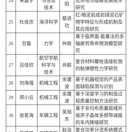
24
朱嘉宇
与信息
式供电与级联变换技术
阳
技术
研究
红
暗泥岩成岩绿泥石矿
/
蔡进
25
杜佳宗
海洋科学
物学特征与形成机制及
功
其应用研究
基于临界面
能量法的多
-
26
甘磊
力学
仲政
轴疲劳寿命预测模型研
究
航空宇航
复合材料螺栓连接松弛
27
吕佳欣
科学与
肖毅
的粘弹塑性力学研究
技术
余建
基于机器视觉的产品表
28
刘海强
机械工程
波
面缺陷探测与识别
余建
基于深度学习的制造过
29
郑小云
机械工程
波
程质量控制方法研究
基于非均布质量局域共
吴旭
30
张茗海
车辆工程
振声子晶体多频带减振
东
的车内降噪研究
赵治
复合功率分流系统模式