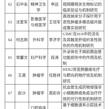
62
石中永
精神卫生
申远
视网膜相关生物标记的
学
临床验证与机制研究
高效纳米分子探针用于
影像医学
63
沈爱军
王培军
恶性肿瘤多模态磁共振
与核医学
成像实验研究
GIMC
在
中的活化
HI/R
64
何志刚
外科学
李济宇
及其触发肝组织急性损
伤的作用机制研究
外泌体在子痫前期血管
65
常馨文
妇产科学
段涛
功能损伤中的作用及机
制
HER2
突变肺腺癌化疗
66
王
䶮
肿瘤学
任胜祥
与靶向药物疗效及机制
研究
抗血管生成药物增强非
67
赵沙
肿瘤学
周彩存
小细胞肺癌免疫治疗疗
效的可行性和机制研究
基于细胞谱系示踪技术
口腔临床