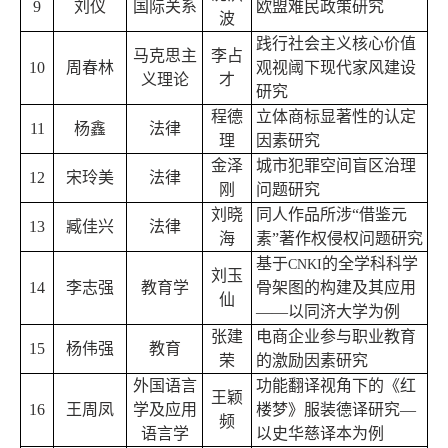
9
刘仪
国际关系
欧盟难民政策研究
波
践行社会主义核心价值
马克思主
李占
10
周春林
观视阈下现代家风建设
义理论
才
研究
程德
立体商标显著性的认定
11
杨鑫
法律
理
因素研究
金泽
城市犯罪空间盲区治理
12
宋玲美
法律
刚
问题研究
刘晓
同人作品所涉“借鉴元
13
臧佳兴
法律
海
素”著作权侵权问题研究
基于
的全学科科学
CNKI
刘玉
14
李志强
教育学
骨架图的构建及其应用
仙
——以同济大学为例
张建
电商企业参与职业教育
15
杨伟强
教育
荣
的激励因素研究
外国语言
功能翻译视角下的《红
王颖
16
王周凤
学及应用
楼梦》服装德译研究—
频
语言学
以史华慈译本为例