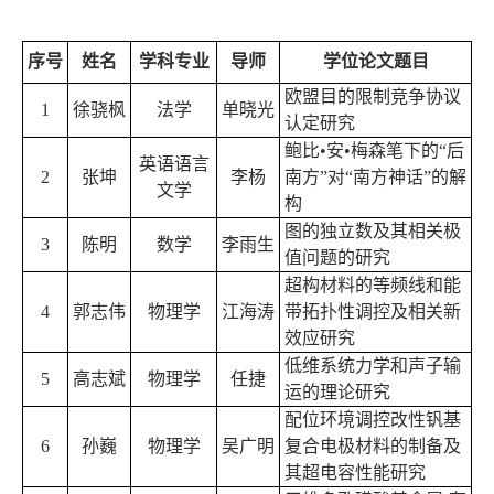
序号
姓名
学科专业
导师
学位论文题目
欧盟目的限制竞争协议
1
徐骁枫
法学
单晓光
认定研究
鲍比
•
安
•
梅森笔下的“后
英语语言
2
张坤
李杨
南方”对“南方神话”的解
文学
构
图的独立数及其相关极
3
陈明
数学
李雨生
值问题的研究
超构材料的等频线和能
4
郭志伟
物理学
江海涛
带拓扑性调控及相关新
效应研究
低维系统力学和声子输
5
高志斌
物理学
任捷
运的理论研究
配位环境调控改性钒基
6
孙巍
物理学
吴广明
复合电极材料的制备及
其超电容性能研究