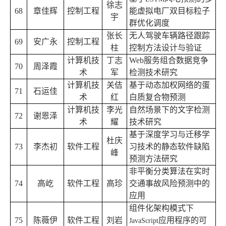
徐志
68
章佳辉
控制工程
能虚拟电厂双目标粒子
宇
群优化调度
张长
无人驾驶车辆路径跟踪
69
安广永
控制工程
柱
控制方法设计与验证
计算机技
丁志
Web
服务组合数据竞争
70
周泽霞
术
军
检测技术研究
计算机技
关佶
基于动态加权网络的蛋
71
石运佳
术
红
白质复合物预测
计算机技
李光
自然场景下的文字检测
72
谢恩泽
术
耀
技术研究
基于深度学习与迁移学
杜庆
73
李杰初
软件工程
习技术的静态软件缺陷
峰
预测方法研究
非平衡分类算法在实时
74
高屹
软件工程
高珍
交通事故风险预测中的
应用
组件化架构模式下
75
陈薇伊
软件工程
刘岩
应用程序的可
JavaScript