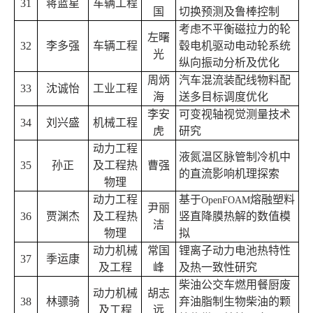
31
蒋蓝星
车辆工程
国
切换预测及鲁棒控制
考虑不平衡磁拉力的轮
左曙
32
李多强
车辆工程
毂电机驱动电动轮系统
光
纵向振动分析及优化
周炳
汽车混流装配线物料配
33
沈诚怡
工业工程
海
送多目标调度优化
李安
可变视轴视觉测量技术
34
刘兴盛
机械工程
虎
研究
动力工程
液氮温区脉管制冷机中
35
孙正
及工程热
曹强
的直流影响机理探索
物理
动力工程
基于
熔融塑料
OpenFOAM
尹丽
36
贾渊杰
及工程热
竖直降膜热解的数值模
洁
物理
拟
动力机械
常国
锂离子动力电池热特性
37
季运康
及工程
峰
及热一致性研究
柴油公交车燃用餐厨废
动力机械
胡志
38
林骠骑
弃油脂制生物柴油的颗
及工程
远