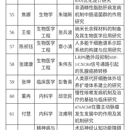
优化设计研究
RNA
非酒精性脂肪肝病发病
55
焦娜
生物学
朱瑞新
机制中肠道菌群的作用
研究
生物医学
纳米长余辉材料的制备
56
王俊
张兵波
工程
及其生物医学应用研究
生物医学
人多能干细胞谱系示踪
57
陈祯钰
章小清
工程
系统的构建与应用研究
LRP6
胞外段抑制
SDF-
生物医学
58
张建康
朱伟东
信号通路引起
1/CXCR4
工程
的乳腺癌肺转移
人类原代肝细胞体外培
59
张坤
临床医学
彭鲁英
养扩增体系建立的研究
慢性咳嗽发病机制及治
60
董冉
内科学
邱忠民
疗的基础与临床研究
α
在腹主动脉瘤
7nAChR
61
付慧
内科学
沈甫明
发生发展中的作用及其
机制研究
精神病与
术后神经认知功能障碍