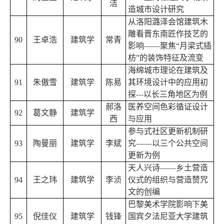
洁
造城市设计研究
从洛阳潞泽会馆建筑木
雕看晋东南匠作技艺的
90
王卓浩
建筑学
常青
影响——聚焦“月梁式插
枋”的装饰特征及流变
海绵城市理论在建筑及
91
朱傲雪
建筑学
陈易
其环境设计中的应用初
探
以长三角地区为例
---
郝洛
医养空间色彩循证设计
92
葛文静
建筑学
西
与应用
参与式社区更新机制研
93
陶曼丽
建筑学
李斌
究——以三个公共空间
更新为例
天人兴诗——乡土营造
94
王之玮
建筑学
李浈
仪式的组织与营造赞咒
文的创编
巴黎美术学院影响下美
95
倪佳仪
建筑学
钱锋
国宾夕法尼亚大学建筑