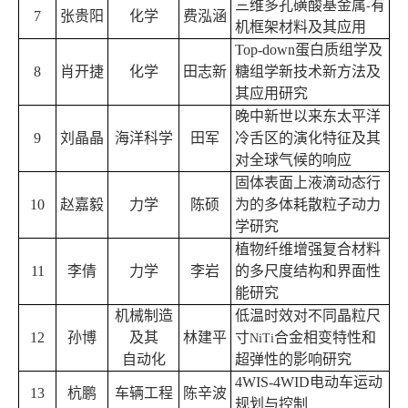
三维多孔磺酸基金属
有
-
7
张贵阳
化学
费泓涵
机框架材料及其应用
Top-down
蛋白质组学及
8
肖开捷
化学
田志新
糖组学新技术新方法及
其应用研究
晚中新世以来东太平洋
9
刘晶晶
海洋科学
田军
冷舌区的演化特征及其
对全球气候的响应
固体表面上液滴动态行
10
赵嘉毅
力学
陈硕
为的多体耗散粒子动力
学研究
植物纤维增强复合材料
11
李倩
力学
李岩
的多尺度结构和界面性
能研究
机械制造
低温时效对不同晶粒尺
12
孙博
及其
林建平
寸
合金相变特性和
NiTi
自动化
超弹性的影响研究
4WIS-4WID
电动车运动
13
杭鹏
车辆工程
陈辛波
规划与控制