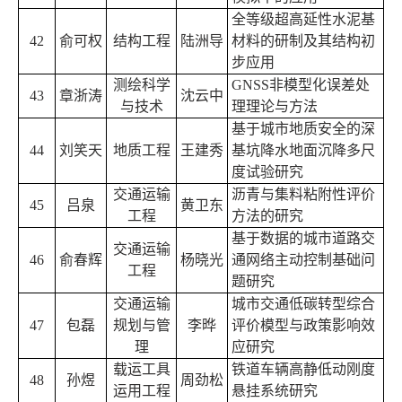
全等级超高延性水泥基
42
俞可权
结构工程
陆洲导
材料的研制及其结构初
步应用
测绘科学
GNSS
非模型化误差处
43
章浙涛
沈云中
与技术
理理论与方法
基于城市地质安全的深
44
刘笑天
地质工程
王建秀
基坑降水地面沉降多尺
度试验研究
交通运输
沥青与集料粘附性评价
45
吕泉
黄卫东
工程
方法的研究
基于数据的城市道路交
交通运输
46
俞春辉
杨晓光
通网络主动控制基础问
工程
题研究
交通运输
城市交通低碳转型综合
47
包磊
规划与管
李晔
评价模型与政策影响效
理
应研究
载运工具
铁道车辆高静低动刚度
48
孙煜
周劲松
运用工程
悬挂系统研究