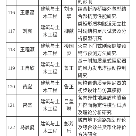
的影响
建筑与土
刘玉
组合折腹桥梁外包型结
116
王思豪
木工程
擎
合部抗剪性能研究
类矩形盾构隧道无立柱
建筑与土
117
刘震
柳献
衬砌结构足尺试验及分
木工程
析模型研究
建筑与土
楼国
火灾下门式刚架倒塌预
118
王程灏
木工程
彪
警与预测方法研究
基于附加质量式阻尼器
建筑与土
119
王自欣
鲁正
的风力发电塔振动控制
木工程
研究
建筑与土
颗粒调谐质量阻尼器的
120
黄彪
鲁正
木工程
初步设计与仿真模拟
各向异性地层盾构隧道
建筑与土
吕玺
121
曾盛
开挖面稳定性模型试验
木工程
琳
及理论分析研究
城市地下道路规划理论
建筑与土
彭芳
122
马晨骁
及综合效益货币化评价
木工程
乐
方法研究