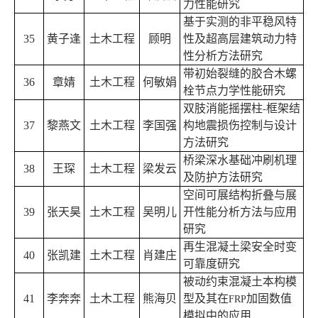
力性能研究
基于实测的非平稳风特
35
黄子逢
土木工程
顾明
性及超高层建筑动力特
性分析方法研究
带初始裂缝的胶合木螺
36
章婧
土木工程
何敏娟
栓节点力学性能研究
双肢消能摇摆柱
框架结
-
37
黎燕文
土木工程
李国强
构地震损伤控制与设计
方法研究
桥梁深水基础冲刷机理
38
王琛
土木工程
梁发云
及防护方法研究
空间可展结构折叠与展
39
张天昊
土木工程
吴明儿
开性能分析方法与应用
研究
再生混凝土梁安全时变
40
张凯建
土木工程
肖建庄
可靠度研究
被动约束混凝土本构模
41
李奔奔
土木工程
熊海贝
型及其在
加固数值
FRP
模拟中的应用