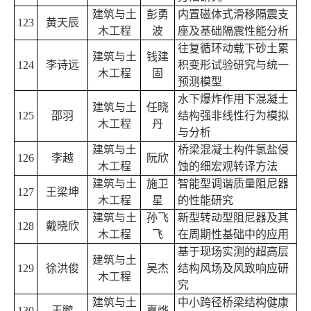
建筑与土
彭勇
内置磁体式滑移隔震支
123
黄天辰
木工程
波
座及基础隔震性能分析
往复循环动载下砂土累
建筑与土
钱建
124
李诗远
积变形试验研究与统一
木工程
固
预测模型
水下爆炸作用下混凝土
建筑与土
任晓
125
邵羽
结构强非线性行为模拟
木工程
丹
与分析
建筑与土
桥梁混凝土构件氯盐侵
126
李越
阮欣
木工程
蚀的细宏观转译方法
建筑与土
施卫
智能型调谐质量阻尼器
127
王梁坤
木工程
星
的性能研究
建筑与土
孙飞
新型转动型阻尼器及其
128
戴晓欣
木工程
飞
在周期性基础中的应用
基于现场实测的超高层
建筑与土
129
徐洪俊
吴杰
结构风场及风致响应研
木工程
究
建筑与土
中小跨径桥梁结构健康
130
王鹏
夏烨