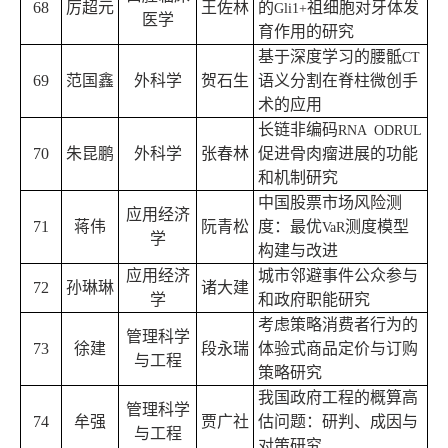
68
厉超元
王佐林
的
祖细胞对牙体发
Gli1+
医学
育作用的研究
基于深度学习的腰骶
CT
69
范国鑫
外科学
贺石生
语义分割在脊柱微创手
术的应用
长链非编码
RNA ODRUL
70
朱昆鹏
外科学
张春林
促进骨肉瘤进展的功能
和机制研究
中国股票市场风险测
应用经济
71
蒋伟
阮青松
度：最优
测度模型
VaR
学
构建与改进
应用经济
城市邻避事件公众参与
72
孙琳琳
诸大建
学
和政府职能研究
考虑策略消费者行为的
管理科学
73
徐建
段永瑞
体验式商品定价与订购
与工程
策略研究
我国政府工程的概算高
管理科学
74
牟强
贾广社
估问题：研判、成因与
与工程
对策研究