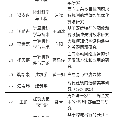
案研究
面向复杂多目标问题求
控制科学
21
潘安琪
汪镭
解规划的群体智能优化
与工程
算法研究
计算机科
基于深度特征的图像和
22
汤鹏杰
王瀚漓
学与技术
视频描述关键技术研究
计算机科
大规模知识图谱构建中
23
鄂世嘉
向阳
学与技术
的关键问题研究
面向移动网络服务的邻
计算机软
24
杨思骞
蒋昌俊
居发现方法和应用的研
件与理论
究
25
鞠培泉
建筑学
黄一如
白居易与中唐园林
现代建筑的造物美学研
26
江嘉玮
建筑学
究（
）
1907-1925
周邦与王家：西周金文
建筑历史
27
王鹏
常青
中的“周制”都邑空间研
与理论
究
基于跨城出行的长江三