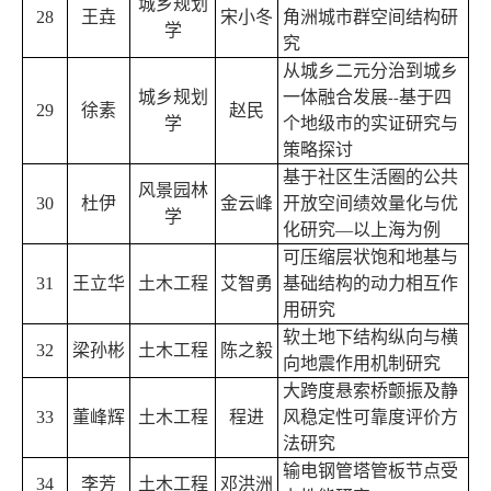
城乡规划
28
王
垚
宋小冬
角洲城市群空间结构研
学
究
从城乡二元分治到城乡
城乡规划
一体融合发展
基于四
--
29
徐素
赵民
学
个地级市的实证研究与
策略探讨
基于社区生活圈的公共
风景园林
30
杜伊
金云峰
开放空间绩效量化与优
学
化研究—以上海为例
可压缩层状饱和地基与
31
王立华
土木工程
艾智勇
基础结构的动力相互作
用研究
软土地下结构纵向与横
32
梁孙彬
土木工程
陈之毅
向地震作用机制研究
大跨度悬索桥颤振及静
33
董峰辉
土木工程
程进
风稳定性可靠度评价方
法研究
输电钢管塔管板节点受
34
李芳
土木工程
邓洪洲