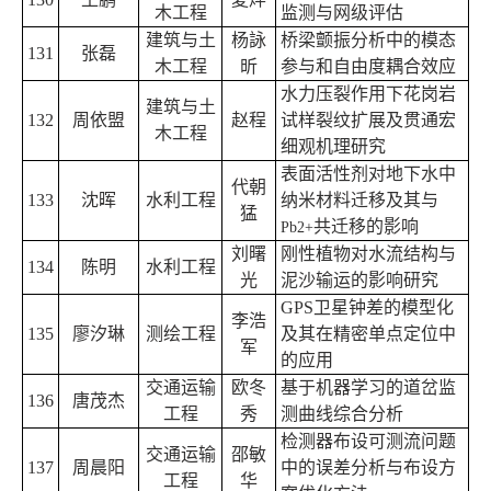
木工程
监测与网级评估
建筑与土
杨
詠
桥梁颤振分析中的模态
131
张磊
木工程
昕
参与和自由度耦合效应
水力压裂作用下花岗岩
建筑与土
132
周依盟
赵程
试样裂纹扩展及贯通宏
木工程
细观机理研究
表面活性剂对地下水中
代朝
133
沈晖
水利工程
纳米材料迁移及其与
猛
共迁移的影响
Pb2+
刘曙
刚性植物对水流结构与
134
陈明
水利工程
光
泥沙输运的影响研究
GPS
卫星钟差的模型化
李浩
135
廖汐琳
测绘工程
及其在精密单点定位中
军
的应用
交通运输
欧冬
基于机器学习的道岔监
136
唐茂杰
工程
秀
测曲线综合分析
检测器布设可测流问题
交通运输
邵敏
137
周晨阳
中的误差分析与布设方
工程
华