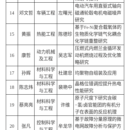
电动汽车用直驱式轴向
14
邓文哲
车辆工程
左曙光
磁通轮毂电机电磁噪声
研究
基于
复合载氧体的
Fe-Ni
15
黄振
热能工程
陈德珍
生物质化学链气化耦合
化学链重整研究
压燃式内燃兰金循环发
动力机械
16
康哲
吴志军
动机燃烧过程及优化策
及工程
略研究
材料科学
17
孙辉
杜建忠
均聚物自组装及应用
与工程
材料科学
晶格位错调控提升热电
18
陈志炜
裴艳中
与工程
性能研究
原子尺度下研究含碳
材料科学
19
蔡亮亮
许维
−
氢
卤官能团的有机分
/
与工程
子在表面的反应机理
基于故障分量原理的微
控制科学
20
张凡
牟龙华
电网故障分析与保护方
与工程