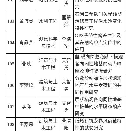
贵
究
石河口至铁门关岸线整
匡翠
103
董博灵
水利工程
治修复工程后水沙变化
萍
特性研究
GPS
系统性偏差估计及
测绘科学
李浩
104
肖晶鑫
其在精密单点定位中的
与技术
军
应用
竖
横向简谐激励下横观
/
建筑与土
艾智
105
曹政
各向同性地基的动力响
木工程
勇
应及排桩隔振研究
分数阶粘弹性层状饱和
建筑与土
艾智
106
李攀聪
地基与水平受荷桩的共
木工程
勇
同作用研究
层状横观各向同性地基
建筑与土
艾智
107
李洋
中桩基的水平瞬态响应
木工程
勇
研究
建筑与土
曹曙
低矮建筑龙卷风荷载特
108
王蒙恩
木工程
阳
性的试验研究