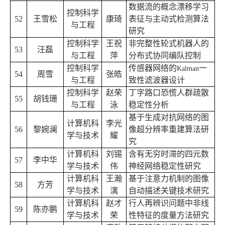
数据流的概念漂移学习
控制科学
52
王雪松
康琦
表征与主动式检测算法
与工程
研究
控制科学
王祝
非完整性轮式机器人的
53
汪磊
与工程
萍
分布式协同编队控制
控制科学
传感器网络的
一
Kalman
54
周雪
张皓
与工程
致性滤波器设计
控制科学
赵荣
丁字路口恐慌人群疏散
55
胡钱珊
与工程
泳
稳定性分析
基于生成对抗网络的图
计算机科
李光
56
黎婉澜
像超分辨率重建算法研
学与技术
耀
究
计算机科
刘锡
含有无穷时滞的四元数
57
李中华
学与技术
伟
神经网络稳定性研究
计算机科
王瀚
基于注意力机制的图像
58
方芳
学与技术
漓
自动描述关键技术研究
计算机科
赵才
行人再辨识问题中非线
59
陈亦鹏
学与技术
荣
性特征的度量方法研究