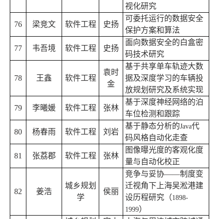
视化研究
可委托运行的数据安全
76
梁竞文
软件工程
史扬
保护方案和算法
面向数据安全的白盒密
77
韦吾境
软件工程
史扬
码技术研究
基于共享单车轨迹大数
袁时
78
王鑫
软件工程
据及深度学习的车辆投
金
放规划研究及系统实现
基于深度神经网络的泊
79
李曦媛
软件工程
张林
车位检测和跟踪
基于静态分析的
代
Java
80
杨春雨
软件工程
刘岩
码风格自动化走查
图像曝光度的客观化度
81
张荔郡
软件工程
张林
量与自动化校正
竞争与妥协——制度变
城乡规划
迁视角下上海吴淞港建
82
姜浩
侯丽
学
设历程研究（
1898-
）
1999