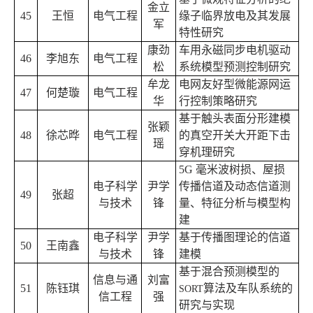
金立
45
王恒
电气工程
缘子临界放电及其发展
军
特性研究
康劲
车用永磁同步电机驱动
46
李旭东
电气工程
松
系统模型预测控制研究
牟龙
电网友好型微能源网运
47
何楚璇
电气工程
华
行控制策略研究
基于触头表面分形建模
张颖
48
徐芯晔
电气工程
的真空开关大开距下击
瑶
穿机理研究
5G
毫米波树损、屋损
电子科学
尹学
传播信道及动态信道测
49
张超
与技术
锋
量、特征分析与模型构
建
电子科学
尹学
基于传播图理论的信道
50
王南鑫
与技术
锋
建模
基于混合预测模型的
信息与通
刘富
51
陈钰琪
算法及车队系统的
SORT
信工程
强
研究与实现