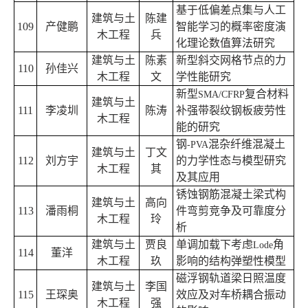
基于低偏差点集与人工
建筑与土
陈建
109
产健鹏
智能学习的概率密度演
木工程
兵
化理论数值算法研究
建筑与土
陈素
新型斜交网格节点的力
110
孙佳兴
木工程
文
学性能研究
新型
复合材料
SMA/CFRP
建筑与土
111
李凌圳
陈涛
补强带裂纹钢板疲劳性
木工程
能的研究
钢
混杂纤维混凝土
-PVA
建筑与土
丁文
112
刘方宇
的力学性态与模型研究
木工程
其
及其应用
锈蚀钢筋混凝土梁式构
建筑与土
高向
113
潘雨桐
件弯剪竞争及可靠度分
木工程
玲
析
建筑与土
贾良
单调加载下考虑
角
Lode
114
董洋
木工程
玖
影响的结构弹塑性模型
磁浮钢轨道梁日照温度
建筑与土
李国
115
王琛奥
效应及对车桥耦合振动
木工程
强