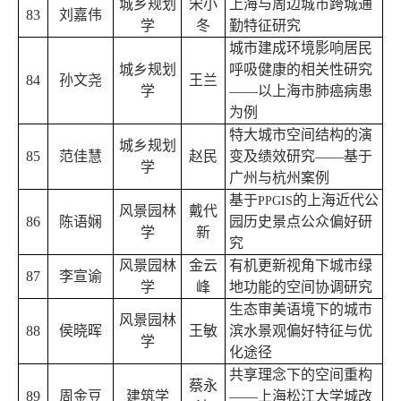
城乡规划
宋小
上海与周边城市跨城通
83
刘嘉伟
学
冬
勤特征研究
城市建成环境影响居民
城乡规划
呼吸健康的相关性研究
84
孙文尧
王兰
学
——以上海市肺癌病患
为例
特大城市空间结构的演
城乡规划
85
范佳慧
赵民
变及绩效研究——基于
学
广州与杭州案例
基于
的上海近代公
PPGIS
风景园林
戴代
86
陈语娴
园历史景点公众偏好研
学
新
究
风景园林
金云
有机更新视角下城市绿
87
李宣谕
学
峰
地功能的空间协调研究
生态审美语境下的城市
风景园林
88
侯晓晖
王敏
滨水景观偏好特征与优
学
化途径
共享理念下的空间重构
蔡永
89
周金豆
建筑学
——上海松江大学城改