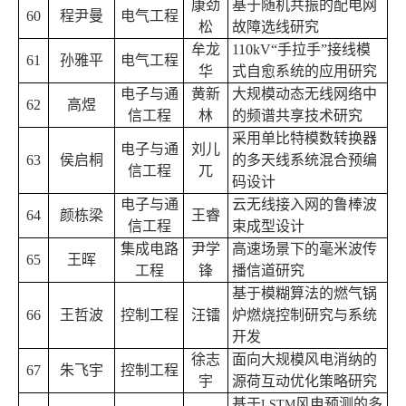
康劲
基于随机共振的配电网
60
程尹曼
电气工程
松
故障选线研究
牟龙
110kV
“手拉手”接线模
61
孙雅平
电气工程
华
式自愈系统的应用研究
电子与通
黄新
大规模动态无线网络中
62
高煜
信工程
林
的频谱共享技术研究
采用单比特模数转换器
电子与通
刘儿
63
侯启桐
的多天线系统混合预编
信工程
兀
码设计
电子与通
云无线接入网的鲁棒波
64
颜栋梁
王睿
信工程
束成型设计
集成电路
尹学
高速场景下的毫米波传
65
王晖
工程
锋
播信道研究
基于模糊算法的燃气锅
66
王哲波
控制工程
汪镭
炉燃烧控制研究与系统
开发
徐志
面向大规模风电消纳的
67
朱飞宇
控制工程
宇
源荷互动优化策略研究
基于
风电预测的多
LSTM