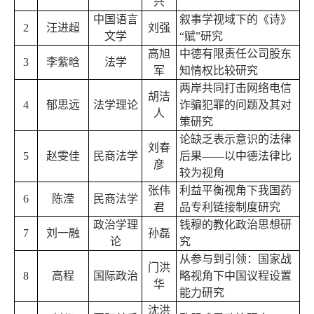
兴
中国语言
叙事学视域下的《诗》
2
汪进超
刘强
文学
“赋”研究
高旭
中德有限责任公司股东
3
李紫晗
法学
军
知情权比较研究
两岸共同打击网络电信
胡洁
4
郁思远
法学理论
诈骗犯罪的问题及其对
人
策研究
论缺乏表示意识的法律
刘春
5
赵雯佳
民商法学
后果——以中德法律比
彦
较为视角
张伟
利益平衡视角下我国药
6
陈滢
民商法学
君
品专利链接制度研究
政治学理
钱穆的教化政治思想研
7
刘一融
孙磊
论
究
从参与到引领：国家战
门洪
8
高程
国际政治
略视角下中国议程设置
华
能力研究
沈洪