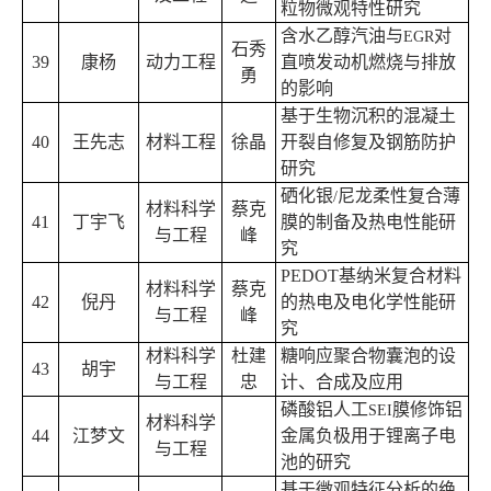
粒物微观特性研究
含水乙醇汽油与
对
EGR
石秀
39
康杨
动力工程
直喷发动机燃烧与排放
勇
的影响
基于生物沉积的混凝土
40
王先志
材料工程
徐晶
开裂自修复及钢筋防护
研究
硒化银
尼龙柔性复合薄
/
材料科学
蔡克
41
丁宇飞
膜的制备及热电性能研
与工程
峰
究
PEDOT
基纳米复合材料
材料科学
蔡克
42
倪丹
的热电及电化学性能研
与工程
峰
究
材料科学
杜建
糖响应聚合物囊泡的设
43
胡宇
与工程
忠
计、合成及应用
磷酸铝人工
膜修饰铝
SEI
材料科学
44
江梦文
金属负极用于锂离子电
与工程
池的研究
基于微观特征分析的绝