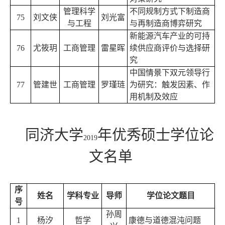
管理科学
不同规制方式下制造商
75
刘文侠
刘光富
与工程
与再制造商博弈研究
新能源汽车产业的可持
76
尤筱
玥
工商管理
雷星晖
续供应商评价与选择研
究
中国情景下双元领导行
77
管建世
工商管理
罗瑾琏
为研究：触发因素、作
用机制及效应
同济大学
年优秀硕士学位论
2019
文名单
序
姓名
学科专业
导师
学位论文题目
号
孙周
1
杨汐
哲学
康德与道德混沌问题