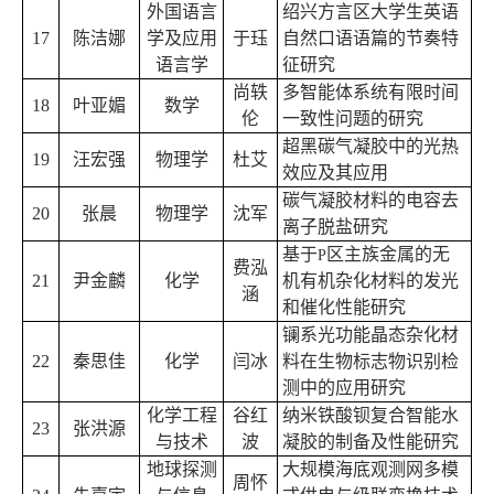
外国语言
绍兴方言区大学生英语
17
陈洁娜
学及应用
于珏
自然口语语篇的节奏特
语言学
征研究
尚轶
多智能体系统有限时间
18
叶亚媚
数学
伦
一致性问题的研究
超黑碳气凝胶中的光热
19
汪宏强
物理学
杜艾
效应及其应用
碳气凝胶材料的电容去
20
张晨
物理学
沈军
离子脱盐研究
基于
区主族金属的无
P
费泓
21
尹金麟
化学
机有机杂化材料的发光
涵
和催化性能研究
镧系光功能晶态杂化材
22
秦思佳
化学
闫冰
料在生物标志物识别检
测中的应用研究
化学工程
谷红
纳米铁酸钡复合智能水
23
张洪源
与技术
波
凝胶的制备及性能研究
地球探测
大规模海底观测网多模
周怀