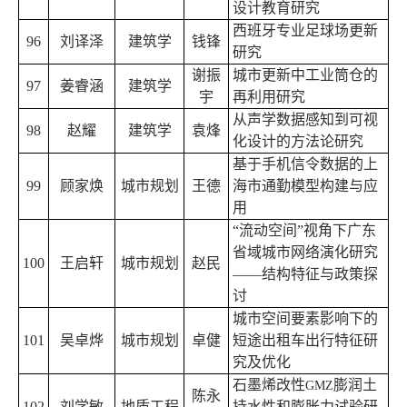
设计教育研究
西班牙专业足球场更新
96
刘译泽
建筑学
钱锋
研究
谢振
城市更新中工业筒仓的
97
姜睿涵
建筑学
宇
再利用研究
从声学数据感知到可视
98
赵耀
建筑学
袁烽
化设计的方法论研究
基于手机信令数据的上
99
顾家焕
城市规划
王德
海市通勤模型构建与应
用
“流动空间”视角下广东
省域城市网络演化研究
100
王启轩
城市规划
赵民
——结构特征与政策探
讨
城市空间要素影响下的
101
吴卓烨
城市规划
卓健
短途出租车出行特征研
究及优化
石墨烯改性
膨润土
GMZ
陈永
102
刘学敏
地质工程
持水性和膨胀力试验研