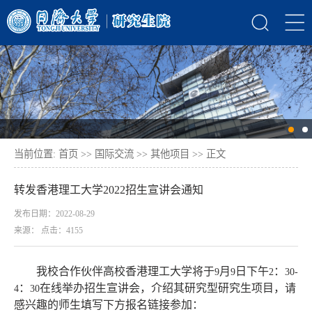
当前位置:
首页
>>
国际交流
>>
其他项目
>> 正文
转发香港理工大学2022招生宣讲会通知
发布日期：2022-08-29
来源： 点击：
4155
我校合作伙伴高校香港理工大学将于
月
日下午
：
9
9
2
30-
：
在线举办招生宣讲会，介绍其研究型研究生项目，请
4
30
感兴趣的师生填写下方报名链接参加：