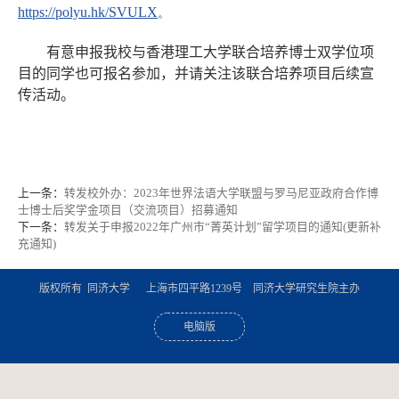
https://polyu.hk/SVULX
。
有意申报我校与香港理工大学联合培养博士双学位项
目的同学也可报名参加，并请关注该联合培养项目后续宣
传活动。
上一条：
转发校外办：2023年世界法语大学联盟与罗马尼亚政府合作博
士博士后奖学金项目（交流项目）招募通知
下一条：
转发关于申报2022年广州市“菁英计划”留学项目的通知(更新补
充通知)
版权所有 同济大学 上海市四平路1239号 同济大学研究生院主办
电脑版
手机版