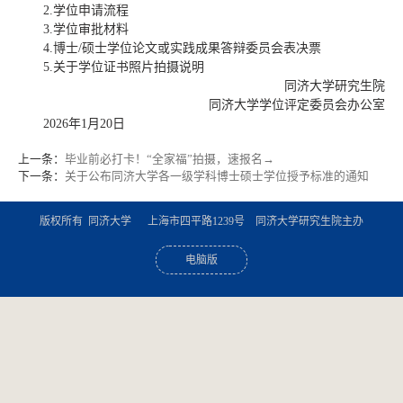
2.学位申请流程
3.学位审批材料
4.博士/硕士学位论文或实践成果答辩委员会表决票
5.关于学位证书照片拍摄说明
同济大学研究生院
同济大学学位评定委员会办公室
2026年1月20日
上一条：
毕业前必打卡！“全家福”拍摄，速报名→
下一条：
关于公布同济大学各一级学科博士硕士学位授予标准的通知
版权所有 同济大学 上海市四平路1239号 同济大学研究生院主办
电脑版
手机版