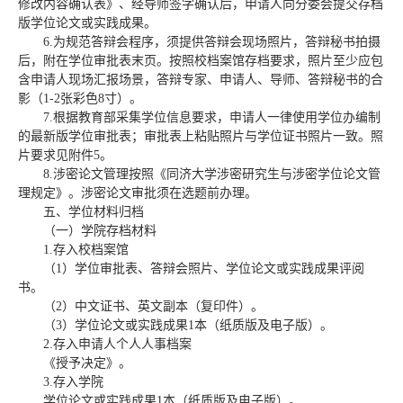
修改内容确认表》、经导师签字确认后，申请人向分委会提交存档
版学位论文或实践成果。
6.为规范答辩会程序，须提供答辩会现场照片，答辩秘书拍摄
后，附在学位审批表末页。按照校档案馆存档要求，照片至少应包
含申请人现场汇报场景，答辩专家、申请人、导师、答辩秘书的合
影（1-2张彩色8寸）。
7.根据教育部采集学位信息要求，申请人一律使用学位办编制
的最新版学位审批表；审批表上粘贴照片与学位证书照片一致。照
片要求见附件5。
8.涉密论文管理按照《同济大学涉密研究生与涉密学位论文管
理规定》。涉密论文审批须在选题前办理。
五、学位材料归档
（一）学院存档材料
1.存入校档案馆
（1）学位审批表、答辩会照片、学位论文或实践成果评阅
书。
（2）中文证书、英文副本（复印件）。
（3）学位论文或实践成果1本（纸质版及电子版）。
2.存入申请人个人人事档案
《授予决定》。
3.存入学院
学位论文或实践成果1本（纸质版及电子版）。