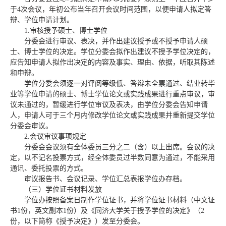
于4次会议，年初公布当年召开会议时间范围，以便申请人拟定答
辩、学位申请计划。
1.审核授予硕士、博士学位
分委会进行审议、表决，并作出建议授予或不授予申请人硕
士、博士学位的决定。学位分委会拟作出建议不授予学位决定的，
应告知申请人拟作出决定的内容及事实、理由、依据，听取其陈述
和申辩。
学位分委会须逐一对评阅等级低、答辩未全票通过、结业转毕
业等学位申请的硕士、博士学位论文或实践成果进行重点审议，审
议未通过的，暂缓进行学位审议及表决，由学位分委会告知申请
人，申请人可于三个月内修改学位论文或实践成果并重新提交学位
分委会审议。
2.会议审议事项规定
分委会会议须有全体委员三分之二（含）以上出席。会议的决
定，以不记名投票方式，经全体委员过半数同意为通过，不能采用
通讯、委托投票的方式。
审议报告书、会议记录、学位汇总表报学位办存档。
（三）学位证书材料发放
学位办按照备案日制作学位证书，并将学位证书材料（中文证
书1份，英文副本1份）及《同济大学关于授予学位的决定》（2
份，以下简称《授予决定》）发至分委会。