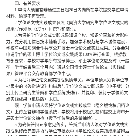
四、有关要求
1.申请人须自答辩通过之日起20日内向所在学院提交学位申请
材料，逾期不再受理。
2.学位论文或实践成果参照《同济大学研究生学位论文或实践
成果写作规范（试行）》撰写和装订。
3.为保护学位论文或实践成果知识产权、知识分享和扩大影响
力，充分利用信息技术辅助手段，加强学术规范与学术诚信建设，
学校与中国知网合作共享公开博士学位论文或实践成果。分委会对
申请学位的硕士博士学位论文或实践成果100%进行查重。根据教
育部要求，学校每学年所有授予博士、硕士学位论文应及时（一般
在一学年结束后三个月内）通过全国博士硕士学位论文（实践成
果）管理平台交存教育部学位中心。
4.为把好学位论文或实践成果质量关，学位申请人须将学位审
批表中的《答辩决议》扫描后与学位论文或实践成果（电子版）分
别上传至研究生答辩和学位系统(归档)，并复印、装订于学位论文
或实践成果（纸质版）末页。
硕士学位申请人须将学位论文或实践成果（隐名版终稿归档论
文）上传至答辩和学位系统，学校将用于校级抽检和提交上海市开
展硕士学位论文抽检（授予学位后的质量抽检）。
5.为确保答辩专家意见落实，答辩后申请人须对学位论文或实
践成果修改完善并填写学位审批表中《学位论文或实践成果答辩后