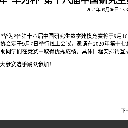
21年“华为杯”第十八届中国研究
2021年09月06日 13
：
年
“
华为杯
”
第十八届中国研究生数学建模竞赛将于
9
月
16
模协会定于
9
月
7
日举行线上会议，邀请在
2020
年第十七
帮助同学们在竞赛中取得优秀成绩。具体日程安排请登
大参赛选手踊跃参加！
下